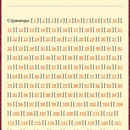
Страницы: [
] [
] [
] [
] [
] [
] [
] [
] [
] [
] [
1
2
3
4
5
6
7
8
9
10
] [
] [
] [
] [
] [
] [
] [
] [
] [
] [
11
12
13
14
15
16
17
18
19
20
21
] [
] [
] [
] [
] [
] [
] [
] [
] [
] [
] [
22
23
24
25
26
27
28
29
30
31
] [
] [
] [
] [
] [
] [
] [
] [
] [
] [
32
33
34
35
36
37
38
39
40
41
42
] [
] [
] [
] [
] [
] [
] [
] [
] [
] [
] [
43
44
45
46
47
48
49
50
51
52
] [
] [
] [
] [
] [
] [
] [
] [
] [
] [
53
54
55
56
57
58
59
60
61
62
63
] [
] [
] [
] [
] [
] [
] [
] [
] [
] [
] [
64
65
66
67
68
69
70
71
72
73
] [
] [
] [
] [
] [
] [
] [
] [
] [
] [
74
75
76
77
78
79
80
81
82
83
84
] [
] [
] [
] [
] [
] [
] [
] [
] [
] [
] [
85
86
87
88
89
90
91
92
93
94
] [
] [
] [
] [
] [
] [
] [
] [
] [
95
96
97
98
99
100
101
102
103
104
] [
] [
] [
] [
] [
] [
] [
] [
] [
105
106
107
108
109
110
111
112
] [
] [
] [
] [
] [
] [
] [
] [
113
114
115
116
117
118
119
120
121